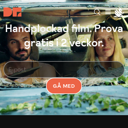
Handplockad film. Prova
gratis i 2 veckor.
GÅ MED