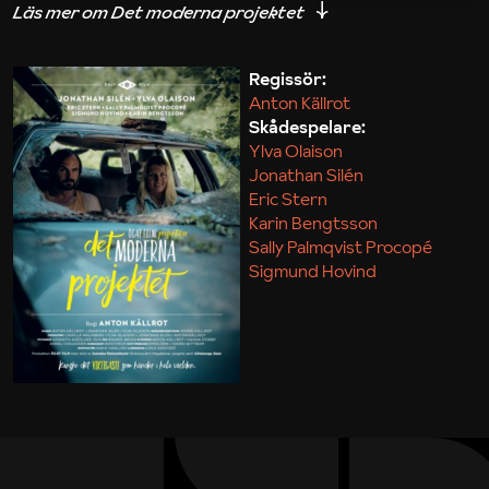
iakttagelser om hur svårt det kan vara att omsätta
teori till praktik.
Regissör:
Anton Källrot
Maja Kekonius
Skådespelare:
Ylva Olaison
Jonathan Silén
Eric Stern
Karin Bengtsson
Sally Palmqvist Procopé
Sigmund Hovind