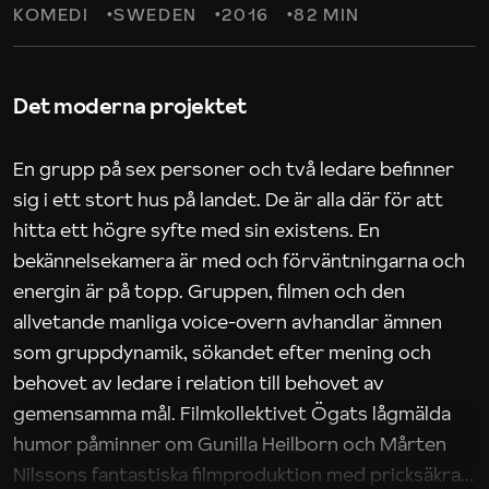
KOMEDI
SWEDEN
2016
82 MIN
Det moderna projektet
En grupp på sex personer och två ledare befinner
sig i ett stort hus på landet. De är alla där för att
hitta ett högre syfte med sin existens. En
bekännelsekamera är med och förväntningarna och
energin är på topp. Gruppen, filmen och den
allvetande manliga voice-overn avhandlar ämnen
som gruppdynamik, sökandet efter mening och
behovet av ledare i relation till behovet av
gemensamma mål. Filmkollektivet Ögats lågmälda
humor påminner om Gunilla Heilborn och Mårten
Nilssons fantastiska filmproduktion med pricksäkra