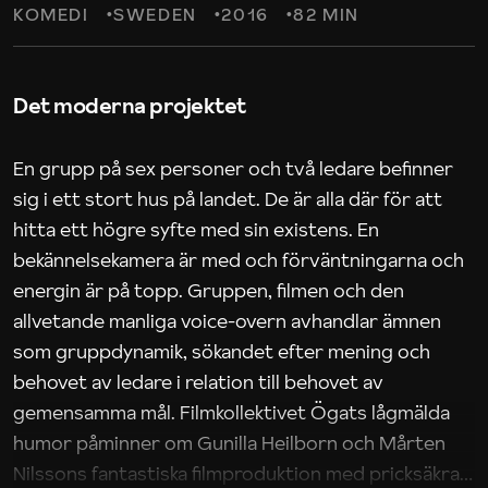
KOMEDI
SWEDEN
2016
82 MIN
Det moderna projektet
En grupp på sex personer och två ledare befinner
sig i ett stort hus på landet. De är alla där för att
hitta ett högre syfte med sin existens. En
bekännelsekamera är med och förväntningarna och
energin är på topp. Gruppen, filmen och den
allvetande manliga voice-overn avhandlar ämnen
som gruppdynamik, sökandet efter mening och
behovet av ledare i relation till behovet av
gemensamma mål. Filmkollektivet Ögats lågmälda
humor påminner om Gunilla Heilborn och Mårten
Nilssons fantastiska filmproduktion med pricksäkra