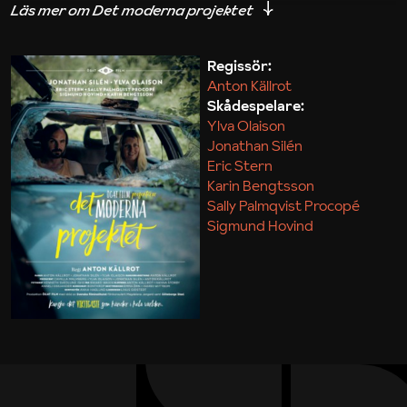
iakttagelser om hur svårt det kan vara att omsätta
teori till praktik.
Regissör:
Anton Källrot
Maja Kekonius
Skådespelare:
Ylva Olaison
Jonathan Silén
Eric Stern
Karin Bengtsson
Sally Palmqvist Procopé
Sigmund Hovind