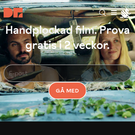
Handplockad film. Prova
gratis i 2 veckor.
GÅ MED