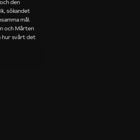
 och den
ik, sökandet
ensamma mål.
rn och Mårten
 hur svårt det