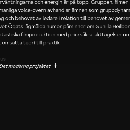
rväntningarna och energin är på topp. Gruppen, filmen
 manliga voice-overn avhandlar ämnen som gruppdynam
g och behovet av ledare i relation till behovet av gem
tivet Ögats lågmälda humor påminner om Gunilla Heilbo
ntastiska filmproduktion med pricksäkra iakttagelser om
 omsätta teori till praktik.
ius