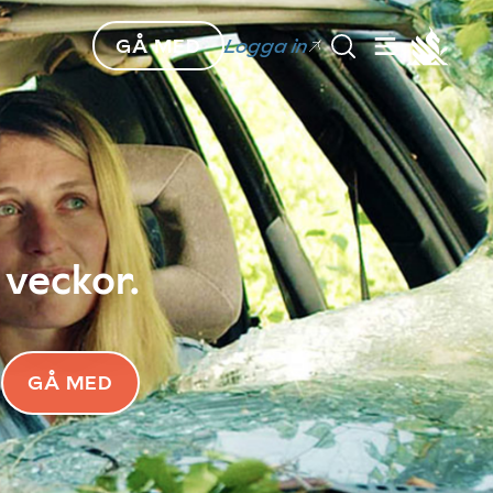
GÅ MED
Logga in
 veckor.
GÅ MED