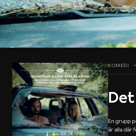
KOMEDI
Det
En grupp på
är alla där