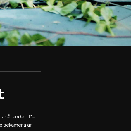
t
us på landet. De
nelsekamera är