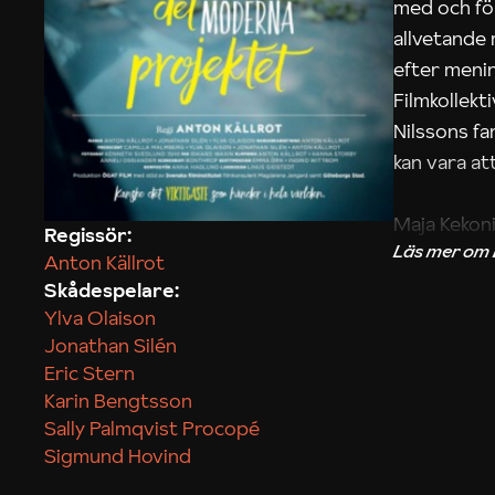
med och fö
allvetande
efter menin
Filmkollek
Nilssons fa
kan vara att
Maja Kekon
Regissör:
Anton Källrot
Skådespelare:
Ylva Olaison
Jonathan Silén
Eric Stern
Karin Bengtsson
Sally Palmqvist Procopé
Sigmund Hovind