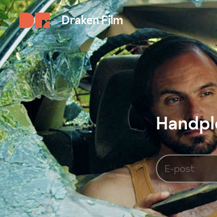
Draken Film
Handplo