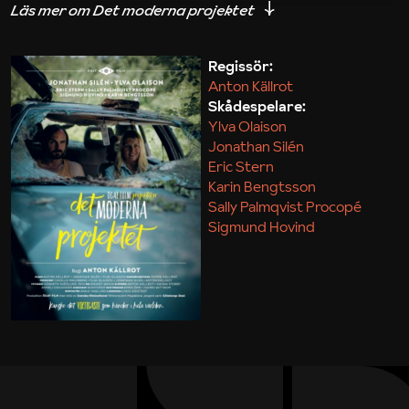
iakttagelser om hur svårt det kan vara att omsätta
teori till praktik.
Regissör:
Anton Källrot
Maja Kekonius
Skådespelare:
Ylva Olaison
Jonathan Silén
Eric Stern
Karin Bengtsson
Sally Palmqvist Procopé
Sigmund Hovind