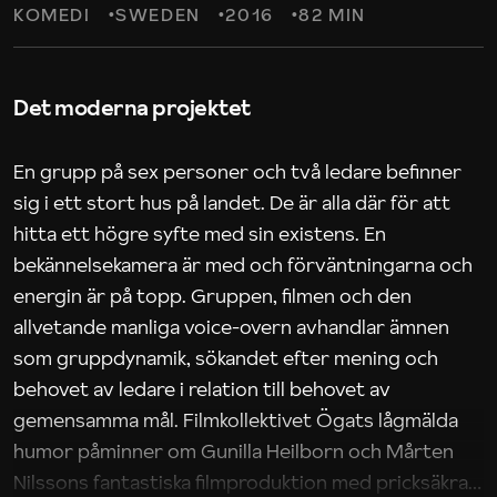
KOMEDI
SWEDEN
2016
82 MIN
Det moderna projektet
En grupp på sex personer och två ledare befinner
sig i ett stort hus på landet. De är alla där för att
hitta ett högre syfte med sin existens. En
bekännelsekamera är med och förväntningarna och
energin är på topp. Gruppen, filmen och den
allvetande manliga voice-overn avhandlar ämnen
som gruppdynamik, sökandet efter mening och
behovet av ledare i relation till behovet av
gemensamma mål. Filmkollektivet Ögats lågmälda
humor påminner om Gunilla Heilborn och Mårten
Nilssons fantastiska filmproduktion med pricksäkra