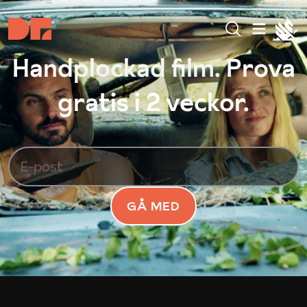
Handplockad film. Prova
gratis i 2 veckor.
GÅ MED