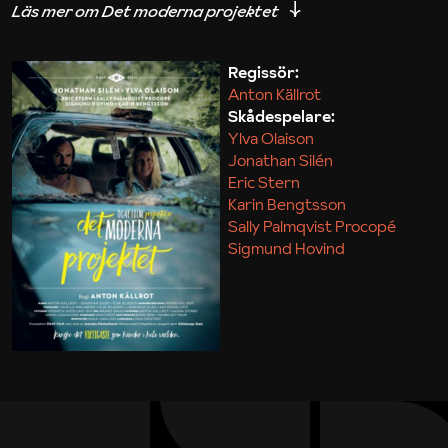
iakttagelser om hur svårt det kan vara att omsätta
teori till praktik.
Regissör:
Anton Källrot
Maja Kekonius
Skådespelare:
Ylva Olaison
Jonathan Silén
Eric Stern
Karin Bengtsson
Sally Palmqvist Procopé
Sigmund Hovind