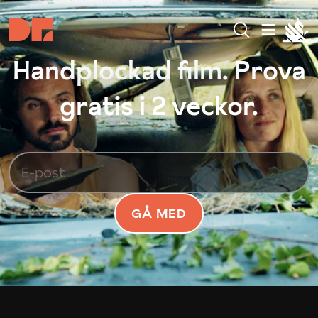
Handplockad film. Prova
gratis i 2 veckor.
GÅ MED