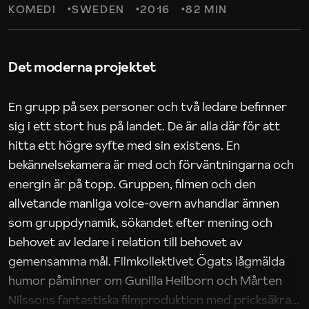
KOMEDI
SWEDEN
2016
82 MIN
Det moderna projektet
En grupp på sex personer och två ledare befinner
sig i ett stort hus på landet. De är alla där för att
hitta ett högre syfte med sin existens. En
bekännelsekamera är med och förväntningarna och
energin är på topp. Gruppen, filmen och den
allvetande manliga voice-overn avhandlar ämnen
som gruppdynamik, sökandet efter mening och
behovet av ledare i relation till behovet av
gemensamma mål. Filmkollektivet Ögats lågmälda
humor påminner om Gunilla Heilborn och Mårten
Nilssons fantastiska filmproduktion med pricksäkra