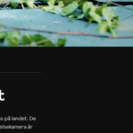
t
us på landet. De
nelsekamera är