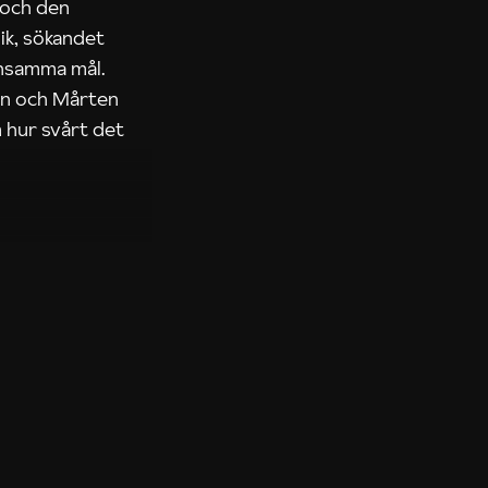
 och den
ik, sökandet
ensamma mål.
rn och Mårten
 hur svårt det