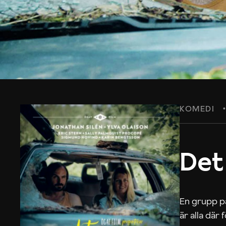
KOMEDI
Det
En grupp på
är alla där