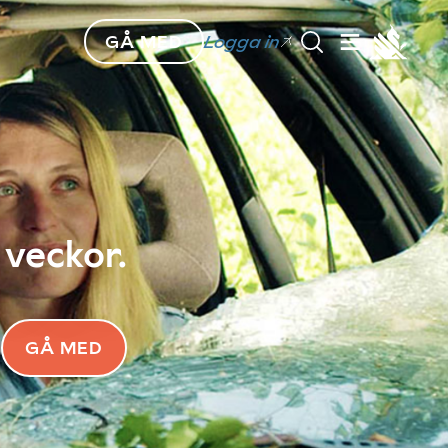
GÅ MED
Logga in
 veckor.
GÅ MED