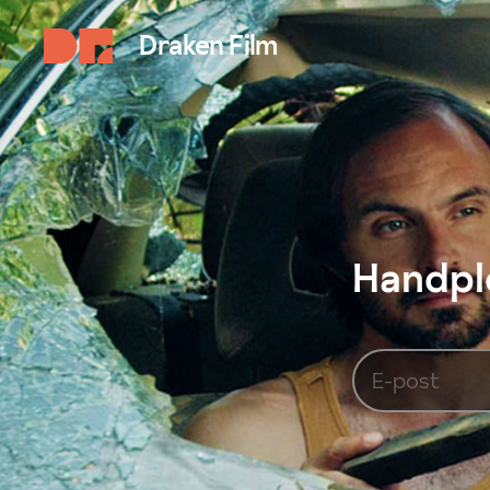
Draken Film
Handplo