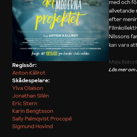
med och fö
allvetande
efter menin
Filmkollek
Nilssons fa
kan vara att
Maja Kekon
Regissör:
Anton Källrot
Skådespelare:
Ylva Olaison
Jonathan Silén
Eric Stern
Karin Bengtsson
Sally Palmqvist Procopé
Sigmund Hovind