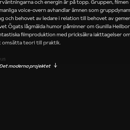
rväntningarna och energin är på topp. Gruppen, filmen
 manliga voice-overn avhandlar ämnen som gruppdynam
g och behovet av ledare i relation till behovet av gem
tivet Ögats lågmälda humor påminner om Gunilla Heilbo
ntastiska filmproduktion med pricksäkra iakttagelser om
 omsätta teori till praktik.
ius