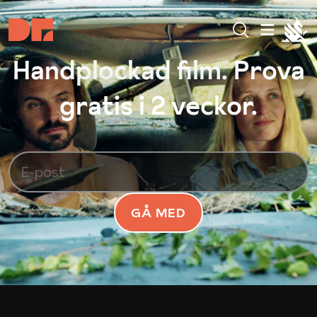
Handplockad film. Prova
gratis i 2 veckor.
GÅ MED