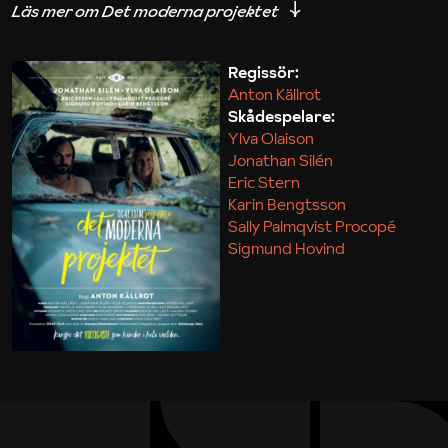
iakttagelser om hur svårt det kan vara att omsätta
teori till praktik.
Regissör:
Anton Källrot
Maja Kekonius
Skådespelare:
Ylva Olaison
Jonathan Silén
Eric Stern
Karin Bengtsson
Sally Palmqvist Procopé
Sigmund Hovind