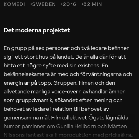
KOMEDI
SWEDEN
2016
82 MIN
Det moderna projektet
En grupp på sex personer och två ledare befinner
sig i ett stort hus på landet. De är alla där för att
hitta ett högre syfte med sin existens. En
bekännelsekamera är med och förväntningarna och
energin är på topp. Gruppen, filmen och den
allvetande manliga voice-overn avhandlar ämnen
som gruppdynamik, sökandet efter mening och
behovet av ledare i relation till behovet av
gemensamma mål. Filmkollektivet Ögats lågmälda
humor påminner om Gunilla Heilborn och Mårten
Nilssons fantastiska filmproduktion med pricksäkra