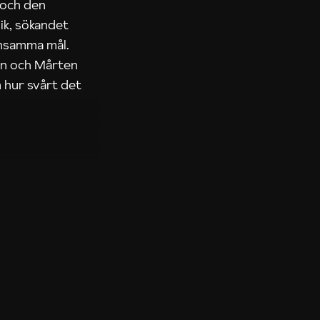
 och den
ik, sökandet
ensamma mål.
rn och Mårten
 hur svårt det