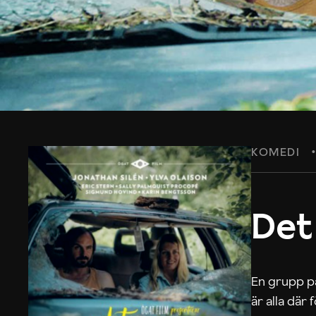
KOMEDI
Det
En grupp på
är alla där