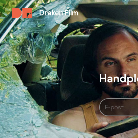
Draken Film
Handplo