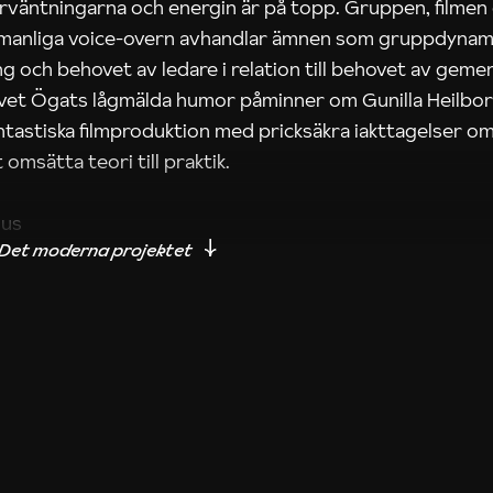
rväntningarna och energin är på topp. Gruppen, filmen
 manliga voice-overn avhandlar ämnen som gruppdynam
g och behovet av ledare i relation till behovet av gem
tivet Ögats lågmälda humor påminner om Gunilla Heilbo
ntastiska filmproduktion med pricksäkra iakttagelser om
 omsätta teori till praktik.
ius