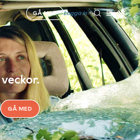
GÅ MED
Logga in
 veckor.
GÅ MED