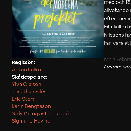
med och fö
allvetande
efter menin
Filmkollek
Nilssons fa
kan vara att
Maja Kekon
Regissör:
Anton Källrot
Skådespelare:
Ylva Olaison
Jonathan Silén
Eric Stern
Karin Bengtsson
Sally Palmqvist Procopé
Sigmund Hovind