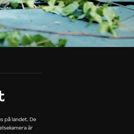
t
us på landet. De
nelsekamera är