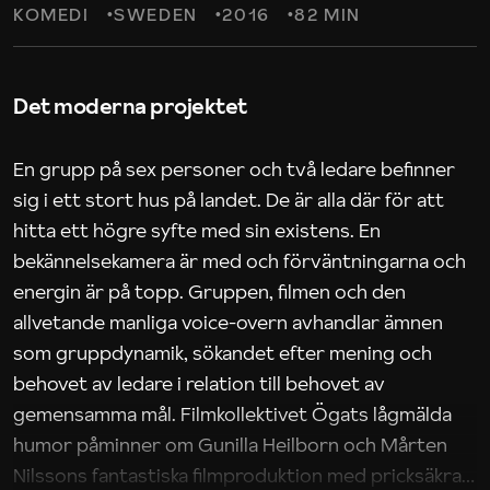
KOMEDI
SWEDEN
2016
82 MIN
Det moderna projektet
En grupp på sex personer och två ledare befinner
sig i ett stort hus på landet. De är alla där för att
hitta ett högre syfte med sin existens. En
bekännelsekamera är med och förväntningarna och
energin är på topp. Gruppen, filmen och den
allvetande manliga voice-overn avhandlar ämnen
som gruppdynamik, sökandet efter mening och
behovet av ledare i relation till behovet av
gemensamma mål. Filmkollektivet Ögats lågmälda
humor påminner om Gunilla Heilborn och Mårten
Nilssons fantastiska filmproduktion med pricksäkra