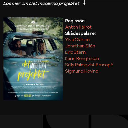
iakttagelser om hur svårt det kan vara att omsätta
teori till praktik.
Regissör:
Anton Källrot
Maja Kekonius
Skådespelare:
Ylva Olaison
Jonathan Silén
Eric Stern
Karin Bengtsson
Sally Palmqvist Procopé
Sigmund Hovind