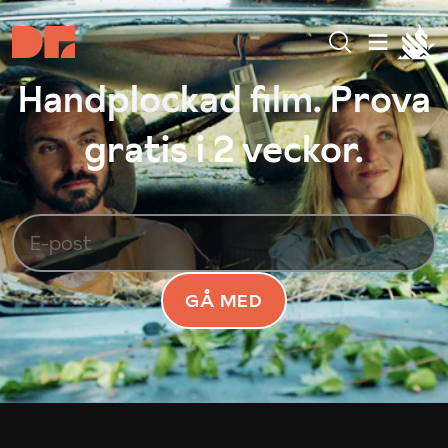
Handplockad film. Prova
gratis i 2 veckor.
GÅ MED