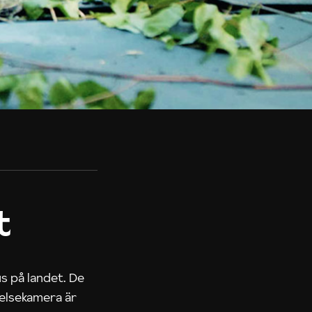
t
us på landet. De
nelsekamera är