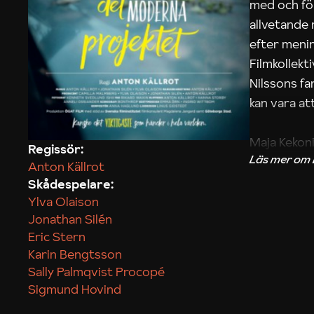
med och fö
allvetande
efter menin
Filmkollek
Nilssons fa
kan vara att
Maja Kekon
Regissör:
Anton Källrot
Skådespelare:
Ylva Olaison
Jonathan Silén
Eric Stern
Karin Bengtsson
Sally Palmqvist Procopé
Sigmund Hovind