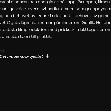
rväntningarna och energin är på topp. Gruppen, filmen
 manliga voice-overn avhandlar ämnen som gruppdynam
g och behovet av ledare i relation till behovet av gem
tivet Ögats lågmälda humor påminner om Gunilla Heilbo
ntastiska filmproduktion med pricksäkra iakttagelser om
 omsätta teori till praktik.
ius