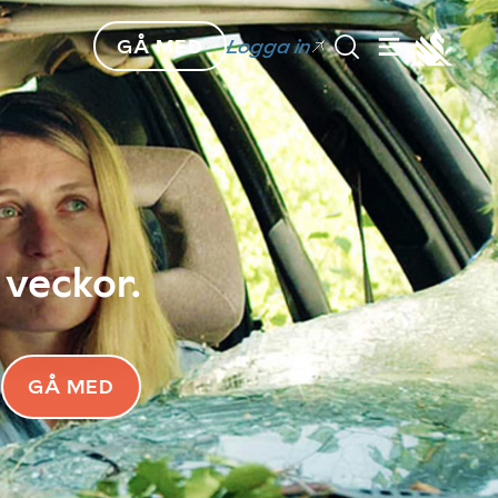
GÅ MED
Logga in
 veckor.
GÅ MED