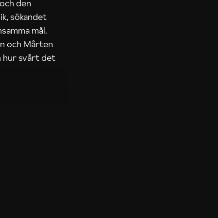
 och den
ik, sökandet
ensamma mål.
rn och Mårten
 hur svårt det