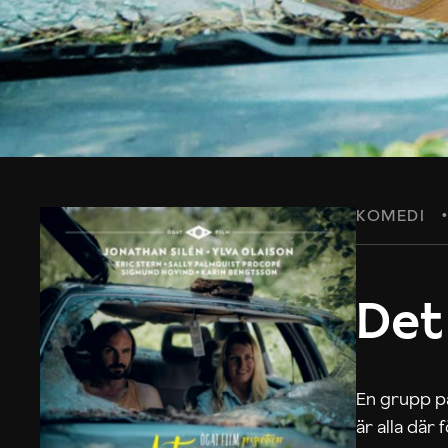
KOMEDI
Det
En grupp på
är alla där