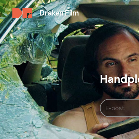
Draken Film
Handplo