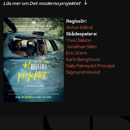
iakttagelser om hur svårt det kan vara att omsätta
teori till praktik.
Regissör:
Anton Källrot
Maja Kekonius
Skådespelare:
Ylva Olaison
Jonathan Silén
Eric Stern
Karin Bengtsson
Sally Palmqvist Procopé
Sigmund Hovind