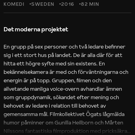
KOMEDI
SWEDEN
2016
82 MIN
Det moderna projektet
En grupp på sex personer och två ledare befinner
sig i ett stort hus på landet. De är alla där för att
hitta ett högre syfte med sin existens. En
bekännelsekamera är med och förväntningarna och
energin är på topp. Gruppen, filmen och den
allvetande manliga voice-overn avhandlar ämnen
som gruppdynamik, sökandet efter mening och
behovet av ledare i relation till behovet av
gemensamma mål. Filmkollektivet Ögats lågmälda
humor påminner om Gunilla Heilborn och Mårten
Nilssons fantastiska filmproduktion med pricksäkra