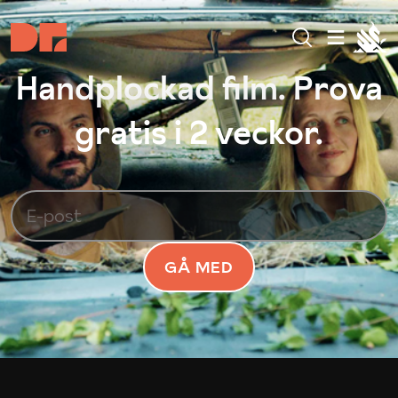
Handplockad film. Prova
gratis i 2 veckor.
GÅ MED