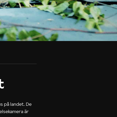
t
us på landet. De
nelsekamera är