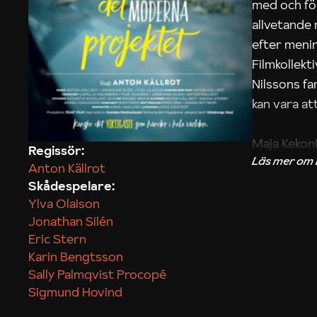
med och fö
allvetande
efter menin
Filmkollek
Nilssons fa
kan vara att
Maja Kekon
Regissör:
Anton Källrot
Skådespelare:
Ylva Olaison
Jonathan Silén
Eric Stern
Karin Bengtsson
Sally Palmqvist Procopé
Sigmund Hovind