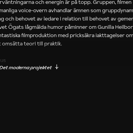
rväntningarna och energin är på topp. Gruppen, filmen
 manliga voice-overn avhandlar ämnen som gruppdynam
g och behovet av ledare i relation till behovet av gem
tivet Ögats lågmälda humor påminner om Gunilla Heilbo
ntastiska filmproduktion med pricksäkra iakttagelser om
 omsätta teori till praktik.
ius