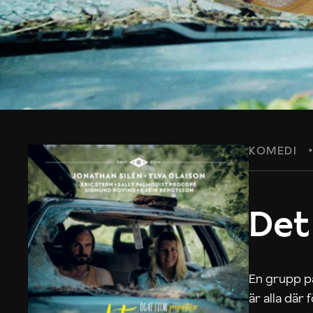
KOMEDI
Det
En grupp på
är alla där