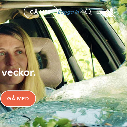
GÅ MED
Logga in
 veckor.
GÅ MED