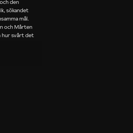
 och den
ik, sökandet
ensamma mål.
rn och Mårten
 hur svårt det