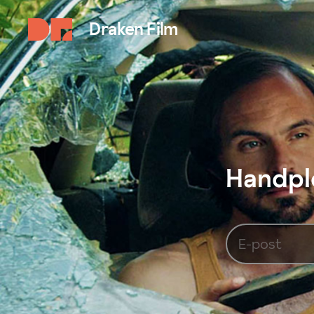
Draken Film
Handplo