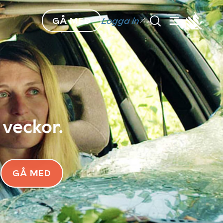
GÅ MED
Logga in
 veckor.
GÅ MED