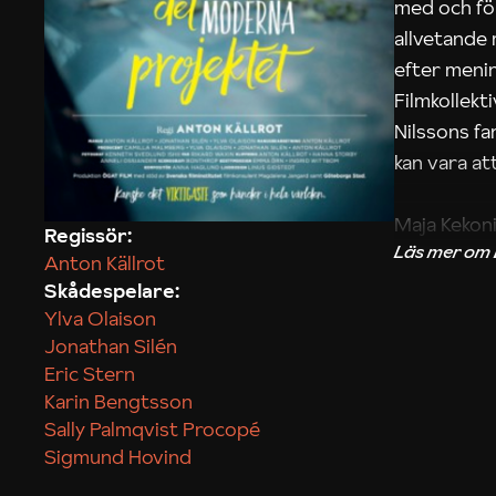
med och fö
allvetande
efter menin
Filmkollek
Nilssons fa
kan vara att
Maja Kekon
Regissör:
Anton Källrot
Skådespelare:
Ylva Olaison
Jonathan Silén
Eric Stern
Karin Bengtsson
Sally Palmqvist Procopé
Sigmund Hovind