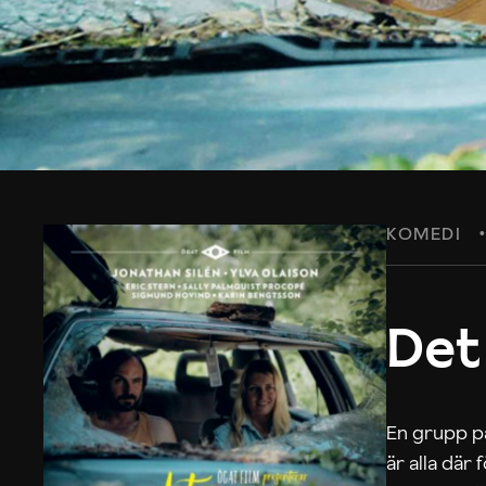
KOMEDI
Det
En grupp på
är alla där