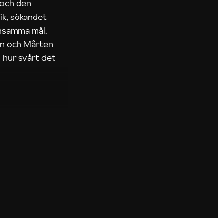
 och den
ik, sökandet
ensamma mål.
rn och Mårten
 hur svårt det