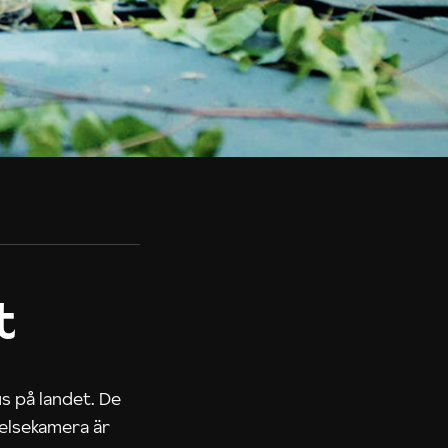
t
us på landet. De
nelsekamera är