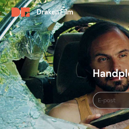
Draken Film
Handplo