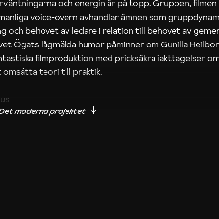
rväntningarna och energin är på topp. Gruppen, filmen
 manliga voice-overn avhandlar ämnen som gruppdynam
g och behovet av ledare i relation till behovet av gem
tivet Ögats lågmälda humor påminner om Gunilla Heilbo
ntastiska filmproduktion med pricksäkra iakttagelser om
 omsätta teori till praktik.
ius