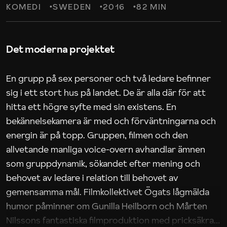
KOMEDI
SWEDEN
2016
82 MIN
Det moderna projektet
En grupp på sex personer och två ledare befinner
sig i ett stort hus på landet. De är alla där för att
hitta ett högre syfte med sin existens. En
bekännelsekamera är med och förväntningarna och
energin är på topp. Gruppen, filmen och den
allvetande manliga voice-overn avhandlar ämnen
som gruppdynamik, sökandet efter mening och
behovet av ledare i relation till behovet av
gemensamma mål. Filmkollektivet Ögats lågmälda
humor påminner om Gunilla Heilborn och Mårten
Nilssons fantastiska filmproduktion med pricksäkra