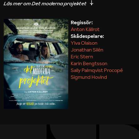
iakttagelser om hur svårt det kan vara att omsätta
teori till praktik.
Regissör:
Anton Källrot
Maja Kekonius
Skådespelare:
Ylva Olaison
Jonathan Silén
Eric Stern
Karin Bengtsson
Sally Palmqvist Procopé
Sigmund Hovind