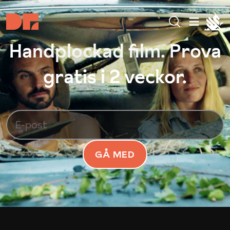
Handplockad film. Prova
gratis i 2 veckor.
GÅ MED