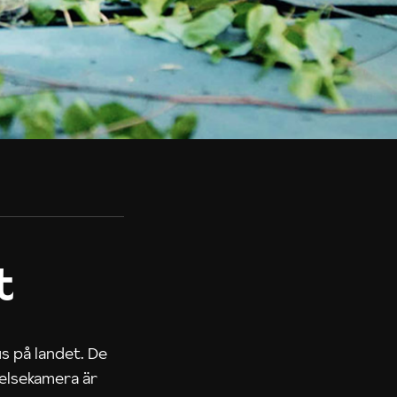
t
us på landet. De
nelsekamera är