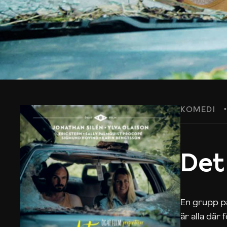
KOMEDI
Det
En grupp på
är alla där