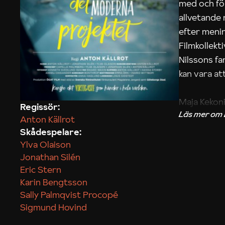
med och fö
allvetande
efter menin
Filmkollek
Nilssons fa
kan vara att
Maja Kekon
Regissör:
Anton Källrot
Skådespelare:
Ylva Olaison
Jonathan Silén
Eric Stern
Karin Bengtsson
Sally Palmqvist Procopé
Sigmund Hovind