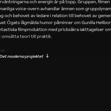
rväntningarna och energin är på topp. Gruppen, filmen
 manliga voice-overn avhandlar ämnen som gruppdynam
g och behovet av ledare i relation till behovet av gem
tivet Ögats lågmälda humor påminner om Gunilla Heilbo
ntastiska filmproduktion med pricksäkra iakttagelser om
 omsätta teori till praktik.
ius