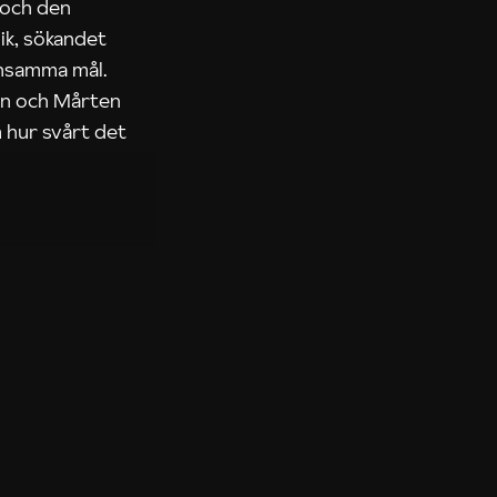
 och den
ik, sökandet
ensamma mål.
rn och Mårten
 hur svårt det