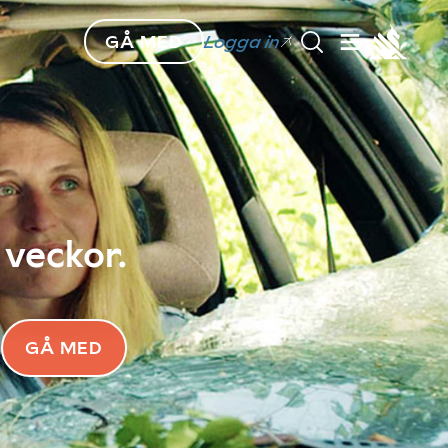
GÅ MED
Logga in
 veckor.
GÅ MED