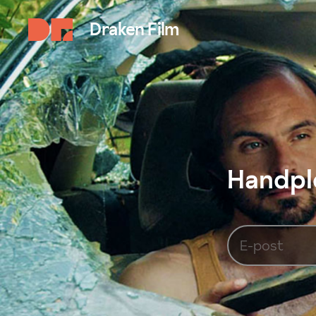
Draken Film
Handplo