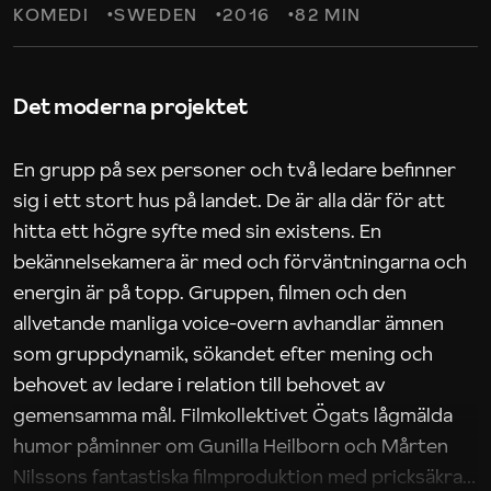
KOMEDI
SWEDEN
2016
82 MIN
Det moderna projektet
En grupp på sex personer och två ledare befinner
sig i ett stort hus på landet. De är alla där för att
hitta ett högre syfte med sin existens. En
bekännelsekamera är med och förväntningarna och
energin är på topp. Gruppen, filmen och den
allvetande manliga voice-overn avhandlar ämnen
som gruppdynamik, sökandet efter mening och
behovet av ledare i relation till behovet av
gemensamma mål. Filmkollektivet Ögats lågmälda
humor påminner om Gunilla Heilborn och Mårten
Nilssons fantastiska filmproduktion med pricksäkra