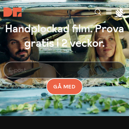
Handplockad film. Prova
gratis i 2 veckor.
GÅ MED