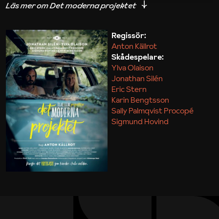
iakttagelser om hur svårt det kan vara att omsätta
teori till praktik.
Regissör:
Anton Källrot
Maja Kekonius
Skådespelare:
Ylva Olaison
Jonathan Silén
Eric Stern
Karin Bengtsson
Sally Palmqvist Procopé
Sigmund Hovind