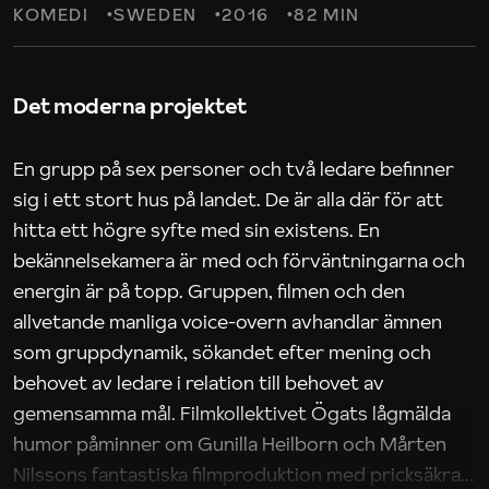
KOMEDI
SWEDEN
2016
82 MIN
Det moderna projektet
En grupp på sex personer och två ledare befinner
sig i ett stort hus på landet. De är alla där för att
hitta ett högre syfte med sin existens. En
bekännelsekamera är med och förväntningarna och
energin är på topp. Gruppen, filmen och den
allvetande manliga voice-overn avhandlar ämnen
som gruppdynamik, sökandet efter mening och
behovet av ledare i relation till behovet av
gemensamma mål. Filmkollektivet Ögats lågmälda
humor påminner om Gunilla Heilborn och Mårten
Nilssons fantastiska filmproduktion med pricksäkra