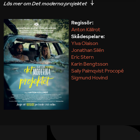
iakttagelser om hur svårt det kan vara att omsätta
teori till praktik.
Regissör:
Anton Källrot
Maja Kekonius
Skådespelare:
Ylva Olaison
Jonathan Silén
Eric Stern
Karin Bengtsson
Sally Palmqvist Procopé
Sigmund Hovind