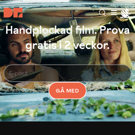
Handplockad film. Prova
gratis i 2 veckor.
GÅ MED