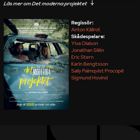
iakttagelser om hur svårt det kan vara att omsätta
teori till praktik.
Regissör:
Anton Källrot
Maja Kekonius
Skådespelare:
Ylva Olaison
Jonathan Silén
Eric Stern
Karin Bengtsson
Sally Palmqvist Procopé
Sigmund Hovind