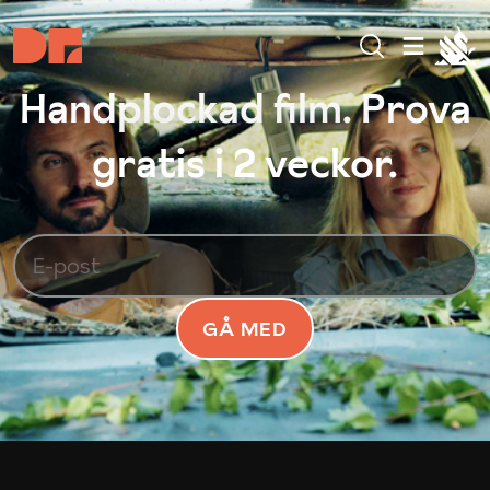
Handplockad film. Prova
gratis i 2 veckor.
GÅ MED