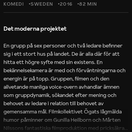
KOMEDI
SWEDEN
2016
82 MIN
Det moderna projektet
En grupp på sex personer och två ledare befinner
sig i ett stort hus på landet. De är alla där för att
hitta ett högre syfte med sin existens. En
bekännelsekamera är med och förväntningarna och
energin är på topp. Gruppen, filmen och den
allvetande manliga voice-overn avhandlar ämnen
som gruppdynamik, sökandet efter mening och
behovet av ledare i relation till behovet av
gemensamma mål. Filmkollektivet Ögats lågmälda
humor påminner om Gunilla Heilborn och Mårten
Nilssons fantastiska filmproduktion med pricksäkra