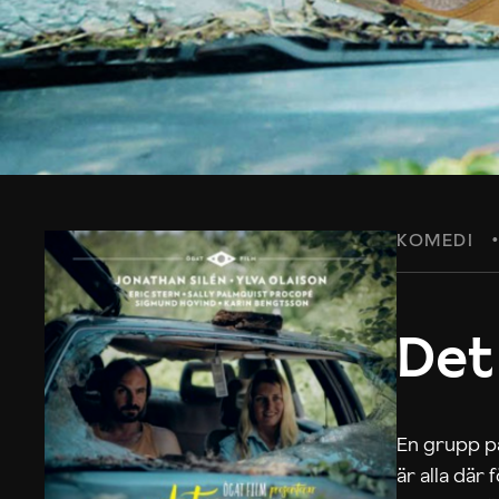
KOMEDI
Det
En grupp på
är alla där