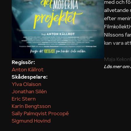
med och fö
allvetande
efter menin
Filmkollek
Nilssons fa
kan vara att
Maja Kekon
Regissör:
Anton Källrot
Skådespelare:
Ylva Olaison
Jonathan Silén
Eric Stern
Karin Bengtsson
Sally Palmqvist Procopé
Sigmund Hovind