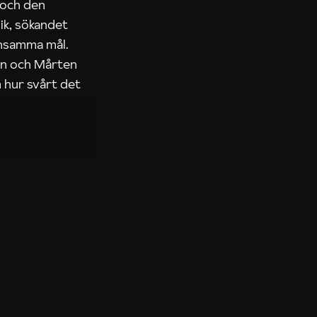
 och den
ik, sökandet
ensamma mål.
rn och Mårten
 hur svårt det