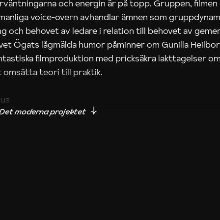
rväntningarna och energin är på topp. Gruppen, filmen
 manliga voice-overn avhandlar ämnen som gruppdynam
g och behovet av ledare i relation till behovet av gem
tivet Ögats lågmälda humor påminner om Gunilla Heilbo
ntastiska filmproduktion med pricksäkra iakttagelser om
 omsätta teori till praktik.
ius