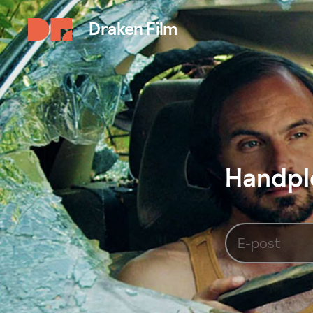
Draken Film
Handplo