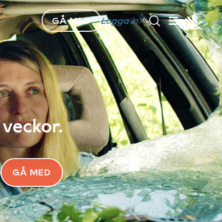
GÅ MED
Logga in
 veckor.
GÅ MED