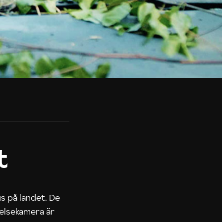
t
us på landet. De
nelsekamera är