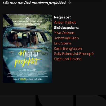
iakttagelser om hur svårt det kan vara att omsätta
teori till praktik.
Regissör:
Anton Källrot
Maja Kekonius
Skådespelare:
Ylva Olaison
Jonathan Silén
Eric Stern
Karin Bengtsson
Sally Palmqvist Procopé
Sigmund Hovind