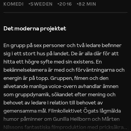
KOMEDI
SWEDEN
2016
82 MIN
Det moderna projektet
En grupp på sex personer och två ledare befinner
sig i ett stort hus på landet. De är alla där för att
hitta ett högre syfte med sin existens. En
bekännelsekamera är med och förväntningarna och
energin är på topp. Gruppen, filmen och den
allvetande manliga voice-overn avhandlar ämnen
som gruppdynamik, sökandet efter mening och
behovet av ledare i relation till behovet av
gemensamma mål. Filmkollektivet Ögats lågmälda
humor påminner om Gunilla Heilborn och Mårten
Nilssons fantastiska filmproduktion med pricksäkra