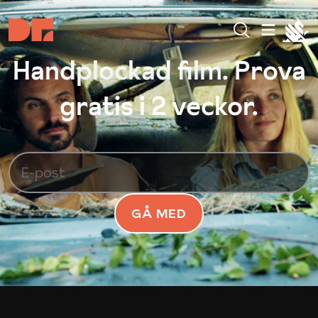
Handplockad film. Prova
gratis i 2 veckor.
GÅ MED