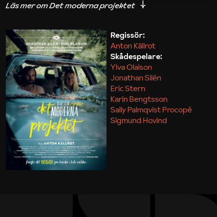
iakttagelser om hur svårt det kan vara att omsätta
teori till praktik.
Regissör:
Anton Källrot
Maja Kekonius
Skådespelare:
Ylva Olaison
Jonathan Silén
Eric Stern
Karin Bengtsson
Sally Palmqvist Procopé
Sigmund Hovind