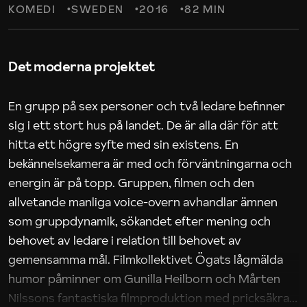
KOMEDI
SWEDEN
2016
82 MIN
Det moderna projektet
En grupp på sex personer och två ledare befinner
sig i ett stort hus på landet. De är alla där för att
hitta ett högre syfte med sin existens. En
bekännelsekamera är med och förväntningarna och
energin är på topp. Gruppen, filmen och den
allvetande manliga voice-overn avhandlar ämnen
som gruppdynamik, sökandet efter mening och
behovet av ledare i relation till behovet av
gemensamma mål. Filmkollektivet Ögats lågmälda
humor påminner om Gunilla Heilborn och Mårten
Nilssons fantastiska filmproduktion med pricksäkra