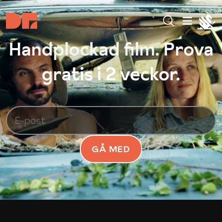
Handplockad film. Prova
gratis i 2 veckor.
GÅ MED