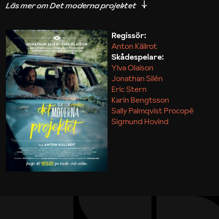
iakttagelser om hur svårt det kan vara att omsätta
teori till praktik.
Regissör:
Anton Källrot
Maja Kekonius
Skådespelare:
Ylva Olaison
Jonathan Silén
Eric Stern
Karin Bengtsson
Sally Palmqvist Procopé
Sigmund Hovind