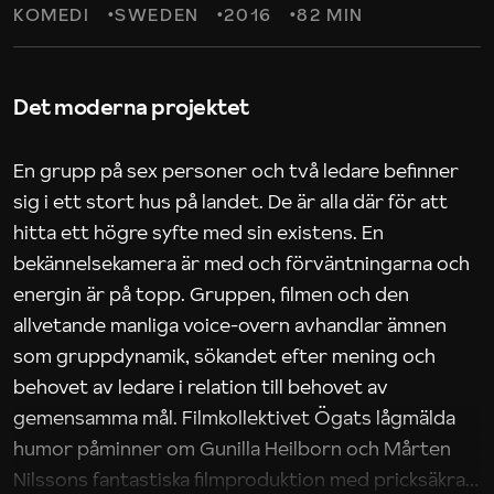
KOMEDI
SWEDEN
2016
82 MIN
Det moderna projektet
En grupp på sex personer och två ledare befinner
sig i ett stort hus på landet. De är alla där för att
hitta ett högre syfte med sin existens. En
bekännelsekamera är med och förväntningarna och
energin är på topp. Gruppen, filmen och den
allvetande manliga voice-overn avhandlar ämnen
som gruppdynamik, sökandet efter mening och
behovet av ledare i relation till behovet av
gemensamma mål. Filmkollektivet Ögats lågmälda
humor påminner om Gunilla Heilborn och Mårten
Nilssons fantastiska filmproduktion med pricksäkra