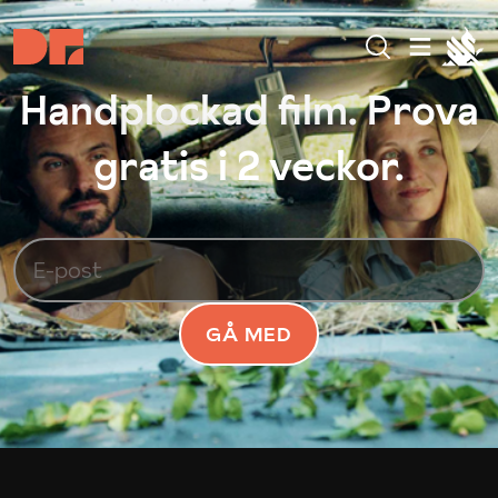
Handplockad film. Prova
gratis i 2 veckor.
GÅ MED