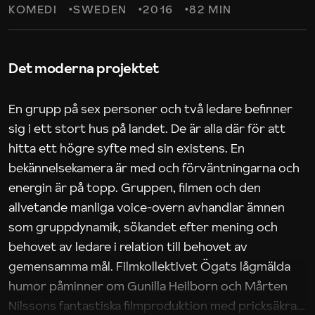
KOMEDI
SWEDEN
2016
82 MIN
Det moderna projektet
En grupp på sex personer och två ledare befinner
sig i ett stort hus på landet. De är alla där för att
hitta ett högre syfte med sin existens. En
bekännelsekamera är med och förväntningarna och
energin är på topp. Gruppen, filmen och den
allvetande manliga voice-overn avhandlar ämnen
som gruppdynamik, sökandet efter mening och
behovet av ledare i relation till behovet av
gemensamma mål. Filmkollektivet Ögats lågmälda
humor påminner om Gunilla Heilborn och Mårten
Nilssons fantastiska filmproduktion med pricksäkra