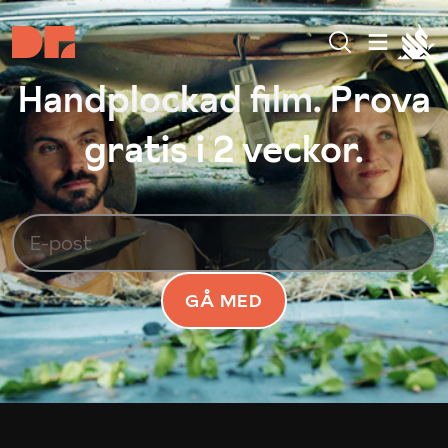
Handplockad film. Prova
gratis i 2 veckor.
GÅ MED