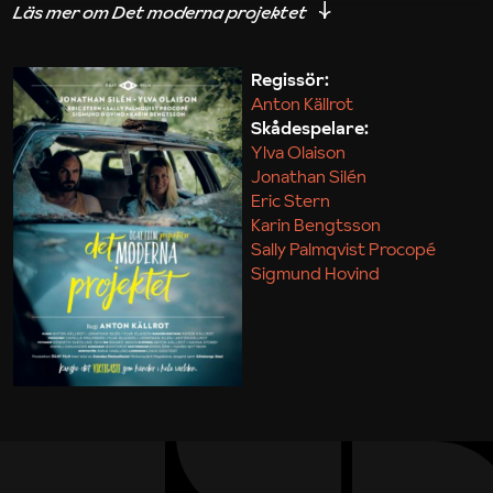
iakttagelser om hur svårt det kan vara att omsätta
teori till praktik.
Regissör:
Anton Källrot
Maja Kekonius
Skådespelare:
Ylva Olaison
Jonathan Silén
Eric Stern
Karin Bengtsson
Sally Palmqvist Procopé
Sigmund Hovind