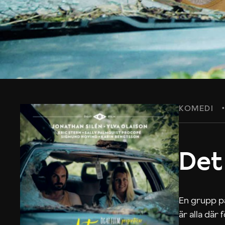
KOMEDI
Det
En grupp på
är alla där