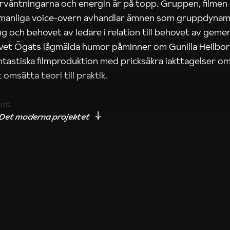
rväntningarna och energin är på topp. Gruppen, filmen
 manliga voice-overn avhandlar ämnen som gruppdynam
g och behovet av ledare i relation till behovet av gem
tivet Ögats lågmälda humor påminner om Gunilla Heilbo
ntastiska filmproduktion med pricksäkra iakttagelser om
 omsätta teori till praktik.
ius