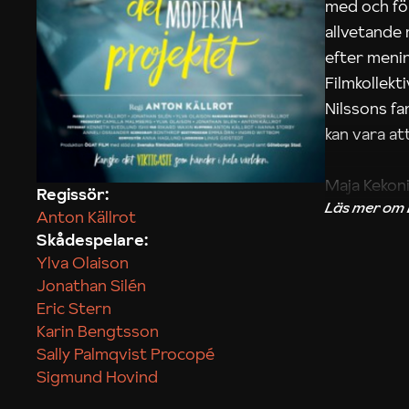
med och fö
allvetande
efter menin
Filmkollek
Nilssons fa
kan vara att
Maja Kekon
Regissör:
Anton Källrot
Skådespelare:
Ylva Olaison
Jonathan Silén
Eric Stern
Karin Bengtsson
Sally Palmqvist Procopé
Sigmund Hovind