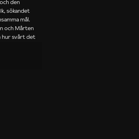
 och den
ik, sökandet
ensamma mål.
rn och Mårten
 hur svårt det