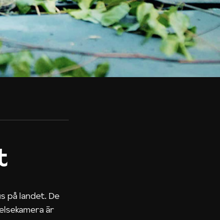
t
us på landet. De
nelsekamera är