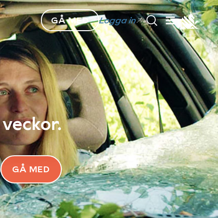
GÅ MED
Logga in
 veckor.
GÅ MED