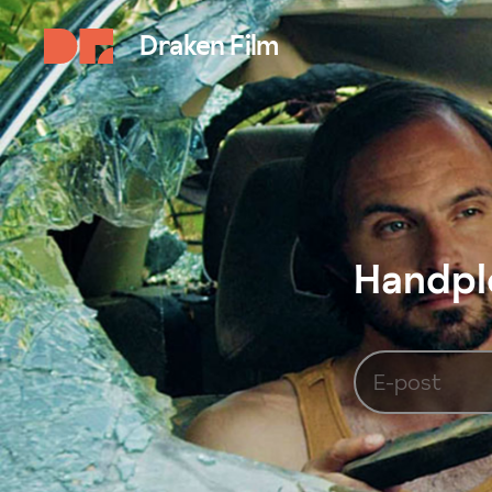
Draken Film
Handplo