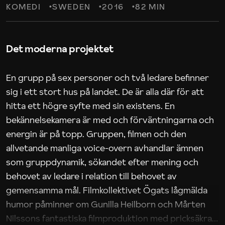
KOMEDI
SWEDEN
2016
82 MIN
Det moderna projektet
En grupp på sex personer och två ledare befinner
sig i ett stort hus på landet. De är alla där för att
hitta ett högre syfte med sin existens. En
bekännelsekamera är med och förväntningarna och
energin är på topp. Gruppen, filmen och den
allvetande manliga voice-overn avhandlar ämnen
som gruppdynamik, sökandet efter mening och
behovet av ledare i relation till behovet av
gemensamma mål. Filmkollektivet Ögats lågmälda
humor påminner om Gunilla Heilborn och Mårten
Nilssons fantastiska filmproduktion med pricksäkra