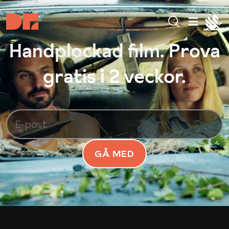
Handplockad film. Prova
gratis i 2 veckor.
GÅ MED