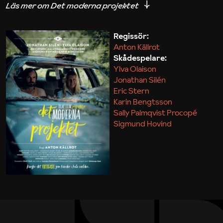
iakttagelser om hur svårt det kan vara att omsätta
teori till praktik.
Regissör:
Anton Källrot
Maja Kekonius
Skådespelare:
Ylva Olaison
Jonathan Silén
Eric Stern
Karin Bengtsson
Sally Palmqvist Procopé
Sigmund Hovind