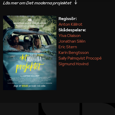
iakttagelser om hur svårt det kan vara att omsätta
teori till praktik.
Regissör:
Anton Källrot
Maja Kekonius
Skådespelare:
Ylva Olaison
Jonathan Silén
Eric Stern
Karin Bengtsson
Sally Palmqvist Procopé
Sigmund Hovind