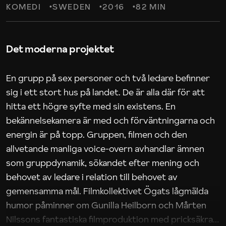
KOMEDI
SWEDEN
2016
82 MIN
Det moderna projektet
En grupp på sex personer och två ledare befinner
sig i ett stort hus på landet. De är alla där för att
hitta ett högre syfte med sin existens. En
bekännelsekamera är med och förväntningarna och
energin är på topp. Gruppen, filmen och den
allvetande manliga voice-overn avhandlar ämnen
som gruppdynamik, sökandet efter mening och
behovet av ledare i relation till behovet av
gemensamma mål. Filmkollektivet Ögats lågmälda
humor påminner om Gunilla Heilborn och Mårten
Nilssons fantastiska filmproduktion med pricksäkra