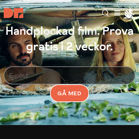
Handplockad film. Prova
gratis i 2 veckor.
GÅ MED