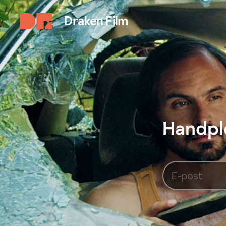
Draken Film
Handplo