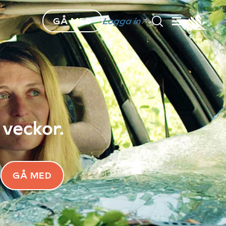
GÅ MED
Logga in
 veckor.
GÅ MED