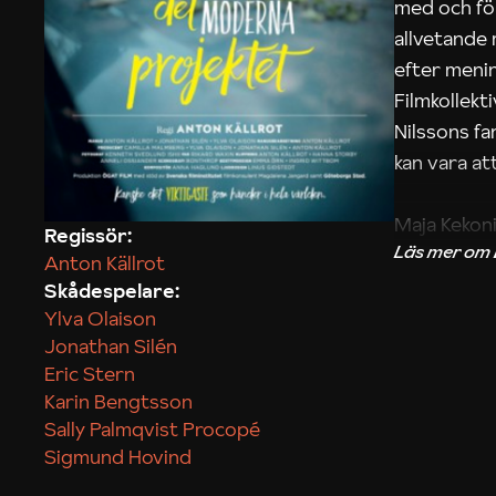
med och fö
allvetande
efter menin
Filmkollek
Nilssons fa
kan vara att
Maja Kekon
Regissör:
Anton Källrot
Skådespelare:
Ylva Olaison
Jonathan Silén
Eric Stern
Karin Bengtsson
Sally Palmqvist Procopé
Sigmund Hovind