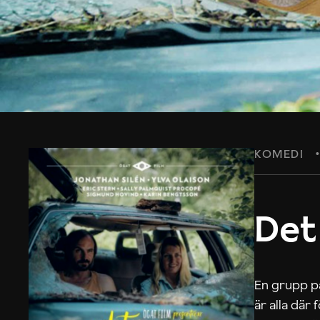
KOMEDI
Det
En grupp på
är alla där