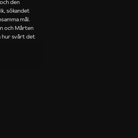
 och den
ik, sökandet
ensamma mål.
rn och Mårten
 hur svårt det