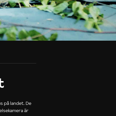
t
us på landet. De
nelsekamera är