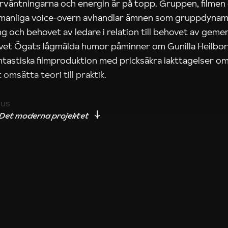
rväntningarna och energin är på topp. Gruppen, filmen
 manliga voice-overn avhandlar ämnen som gruppdynam
g och behovet av ledare i relation till behovet av gem
tivet Ögats lågmälda humor påminner om Gunilla Heilbo
ntastiska filmproduktion med pricksäkra iakttagelser om
 omsätta teori till praktik.
ius