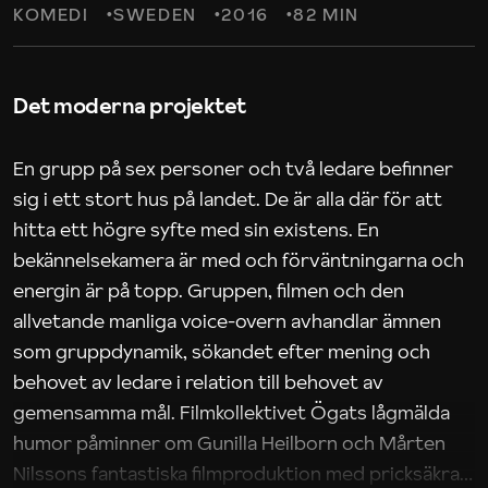
KOMEDI
SWEDEN
2016
82 MIN
Det moderna projektet
En grupp på sex personer och två ledare befinner
sig i ett stort hus på landet. De är alla där för att
hitta ett högre syfte med sin existens. En
bekännelsekamera är med och förväntningarna och
energin är på topp. Gruppen, filmen och den
allvetande manliga voice-overn avhandlar ämnen
som gruppdynamik, sökandet efter mening och
behovet av ledare i relation till behovet av
gemensamma mål. Filmkollektivet Ögats lågmälda
humor påminner om Gunilla Heilborn och Mårten
Nilssons fantastiska filmproduktion med pricksäkra