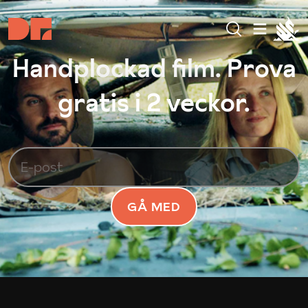
Handplockad film. Prova
gratis i 2 veckor.
GÅ MED