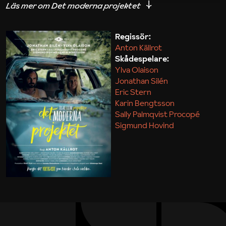
iakttagelser om hur svårt det kan vara att omsätta
teori till praktik.
Regissör:
Anton Källrot
Maja Kekonius
Skådespelare:
Ylva Olaison
Jonathan Silén
Eric Stern
Karin Bengtsson
Sally Palmqvist Procopé
Sigmund Hovind