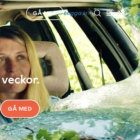
GÅ MED
Logga in
 veckor.
GÅ MED