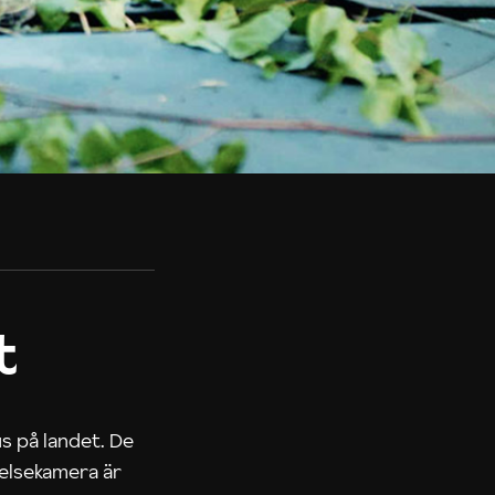
t
us på landet. De
nelsekamera är