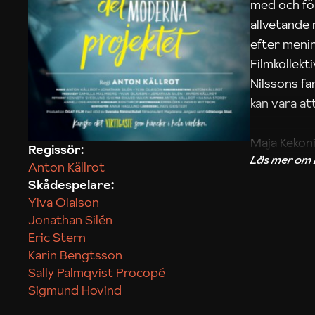
med och fö
allvetande
efter menin
Filmkollek
Nilssons fa
kan vara att
Maja Kekon
Regissör:
Anton Källrot
Skådespelare:
Ylva Olaison
Jonathan Silén
Eric Stern
Karin Bengtsson
Sally Palmqvist Procopé
Sigmund Hovind