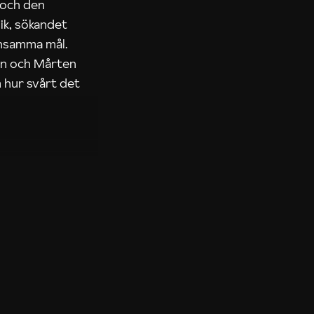
 och den
ik, sökandet
ensamma mål.
rn och Mårten
 hur svårt det