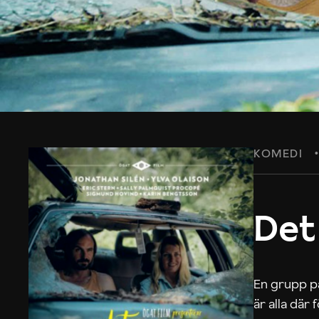
KOMEDI
Det
En grupp på
är alla där