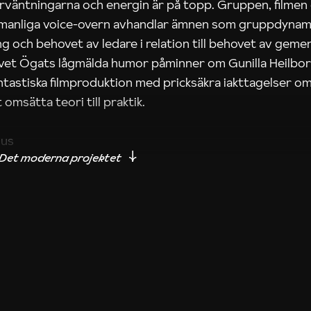
rväntningarna och energin är på topp. Gruppen, filmen
 manliga voice-overn avhandlar ämnen som gruppdynam
g och behovet av ledare i relation till behovet av gem
tivet Ögats lågmälda humor påminner om Gunilla Heilbo
ntastiska filmproduktion med pricksäkra iakttagelser om
 omsätta teori till praktik.
ius