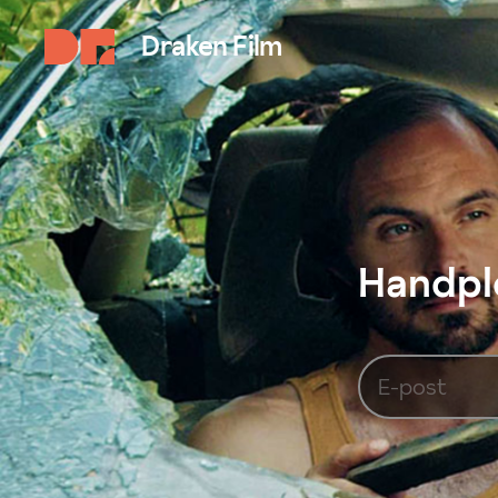
Draken Film
Handplo