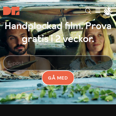
Handplockad film. Prova
gratis i 2 veckor.
GÅ MED