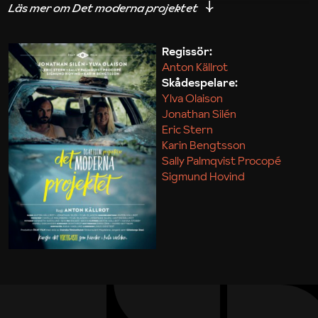
iakttagelser om hur svårt det kan vara att omsätta
teori till praktik.
Regissör:
Anton Källrot
Maja Kekonius
Skådespelare:
Ylva Olaison
Jonathan Silén
Eric Stern
Karin Bengtsson
Sally Palmqvist Procopé
Sigmund Hovind