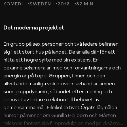
KOMEDI
SWEDEN
2016
82 MIN
Det moderna projektet
En grupp på sex personer och två ledare befinner
sig i ett stort hus på landet. De är alla där för att
hitta ett högre syfte med sin existens. En
bekännelsekamera är med och förväntningarna och
energin är på topp. Gruppen, filmen och den
allvetande manliga voice-overn avhandlar ämnen
som gruppdynamik, sökandet efter mening och
behovet av ledare i relation till behovet av
gemensamma mål. Filmkollektivet Ögats lågmälda
humor påminner om Gunilla Heilborn och Mårten
Nilssons fantastiska filmproduktion med pricksäkra