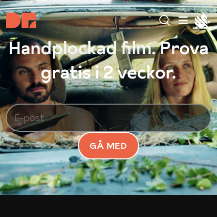
Handplockad film. Prova
gratis i 2 veckor.
GÅ MED