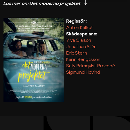
iakttagelser om hur svårt det kan vara att omsätta
teori till praktik.
Regissör:
Anton Källrot
Maja Kekonius
Skådespelare:
Ylva Olaison
Jonathan Silén
Eric Stern
Karin Bengtsson
Sally Palmqvist Procopé
Sigmund Hovind