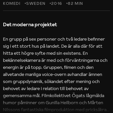
KOMEDI
SWEDEN
2016
82 MIN
Det moderna projektet
En grupp på sex personer och två ledare befinner
sig i ett stort hus på landet. De är alla där för att
hitta ett högre syfte med sin existens. En
bekännelsekamera är med och förväntningarna och
energin är på topp. Gruppen, filmen och den
allvetande manliga voice-overn avhandlar ämnen
som gruppdynamik, sökandet efter mening och
behovet av ledare i relation till behovet av
gemensamma mål. Filmkollektivet Ögats lågmälda
humor påminner om Gunilla Heilborn och Mårten
Nilssons fantastiska filmproduktion med pricksäkra