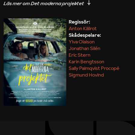
iakttagelser om hur svårt det kan vara att omsätta
teori till praktik.
Regissör:
Anton Källrot
Maja Kekonius
Skådespelare:
Ylva Olaison
Jonathan Silén
Eric Stern
Karin Bengtsson
Sally Palmqvist Procopé
Sigmund Hovind