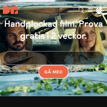
Handplockad film. Prova
gratis i 2 veckor.
GÅ MED