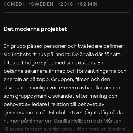
KOMEDI
SWEDEN
2016
82 MIN
Det moderna projektet
En grupp på sex personer och två ledare befinner
sig i ett stort hus på landet. De är alla där för att
hitta ett högre syfte med sin existens. En
bekännelsekamera är med och förväntningarna och
energin är på topp. Gruppen, filmen och den
allvetande manliga voice-overn avhandlar ämnen
som gruppdynamik, sökandet efter mening och
behovet av ledare i relation till behovet av
gemensamma mål. Filmkollektivet Ögats lågmälda
humor påminner om Gunilla Heilborn och Mårten
Nilssons fantastiska filmproduktion med pricksäkra