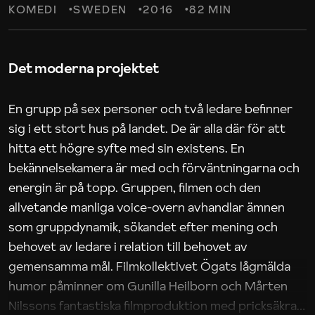
KOMEDI
SWEDEN
2016
82 MIN
Det moderna projektet
En grupp på sex personer och två ledare befinner
sig i ett stort hus på landet. De är alla där för att
hitta ett högre syfte med sin existens. En
bekännelsekamera är med och förväntningarna och
energin är på topp. Gruppen, filmen och den
allvetande manliga voice-overn avhandlar ämnen
som gruppdynamik, sökandet efter mening och
behovet av ledare i relation till behovet av
gemensamma mål. Filmkollektivet Ögats lågmälda
humor påminner om Gunilla Heilborn och Mårten
Nilssons fantastiska filmproduktion med pricksäkra