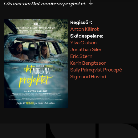
iakttagelser om hur svårt det kan vara att omsätta
teori till praktik.
Regissör:
Anton Källrot
Maja Kekonius
Skådespelare:
Ylva Olaison
Jonathan Silén
Eric Stern
Karin Bengtsson
Sally Palmqvist Procopé
Sigmund Hovind