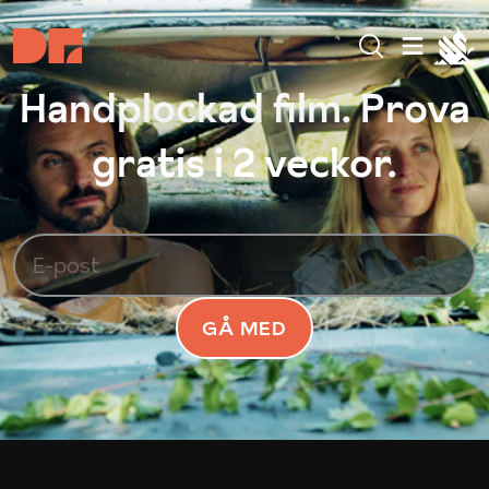
Handplockad film. Prova
gratis i 2 veckor.
GÅ MED