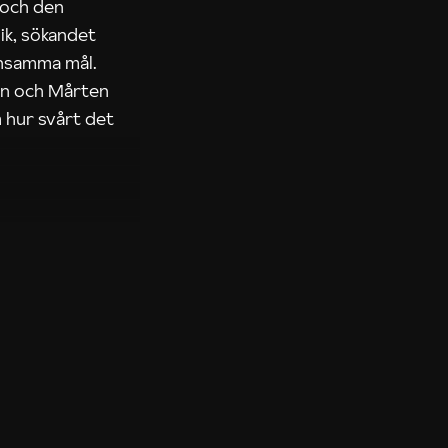
 och den
ik, sökandet
ensamma mål.
rn och Mårten
 hur svårt det