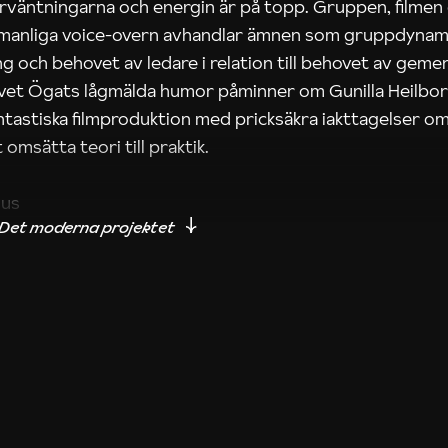
rväntningarna och energin är på topp. Gruppen, filmen
 manliga voice-overn avhandlar ämnen som gruppdynam
g och behovet av ledare i relation till behovet av gem
tivet Ögats lågmälda humor påminner om Gunilla Heilbo
ntastiska filmproduktion med pricksäkra iakttagelser om
 omsätta teori till praktik.
ius