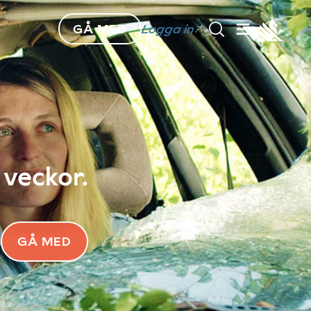
GÅ MED
Logga in
 veckor.
GÅ MED