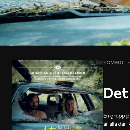
KOMEDI
Det
En grupp på
är alla där