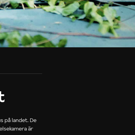
t
us på landet. De
nelsekamera är