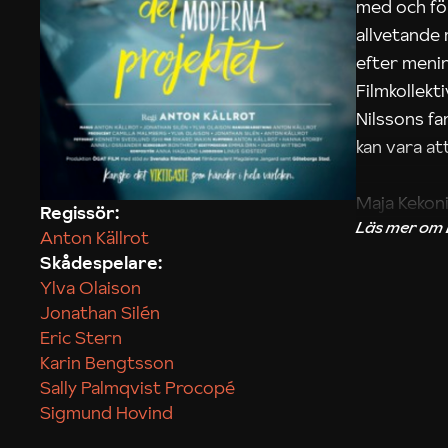
med och fö
allvetande
efter menin
Filmkollek
Nilssons fa
kan vara att
Maja Kekon
Regissör:
Anton Källrot
Skådespelare:
Ylva Olaison
Jonathan Silén
Eric Stern
Karin Bengtsson
Sally Palmqvist Procopé
Sigmund Hovind