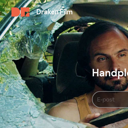
Draken Film
Handplo