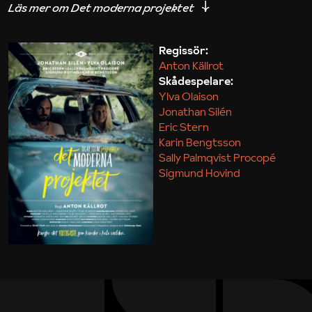
iakttagelser om hur svårt det kan vara att omsätta
teori till praktik.
Regissör:
Anton Källrot
Maja Kekonius
Skådespelare:
Ylva Olaison
Jonathan Silén
Eric Stern
Karin Bengtsson
Sally Palmqvist Procopé
Sigmund Hovind