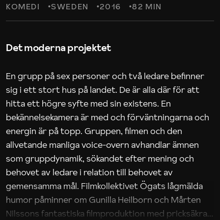
KOMEDI
SWEDEN
2016
82 MIN
Det moderna projektet
En grupp på sex personer och två ledare befinner
sig i ett stort hus på landet. De är alla där för att
hitta ett högre syfte med sin existens. En
bekännelsekamera är med och förväntningarna och
energin är på topp. Gruppen, filmen och den
allvetande manliga voice-overn avhandlar ämnen
som gruppdynamik, sökandet efter mening och
behovet av ledare i relation till behovet av
gemensamma mål. Filmkollektivet Ögats lågmälda
humor påminner om Gunilla Heilborn och Mårten
Nilssons fantastiska filmproduktion med pricksäkra