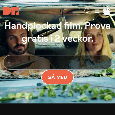
Handplockad film. Prova
gratis i 2 veckor.
GÅ MED