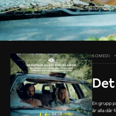
KOMEDI
Det
En grupp på
är alla där