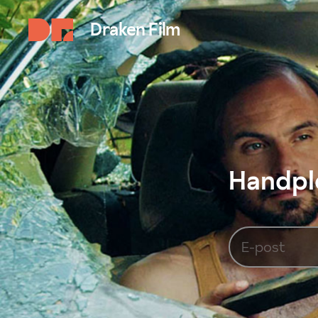
Draken Film
Handplo