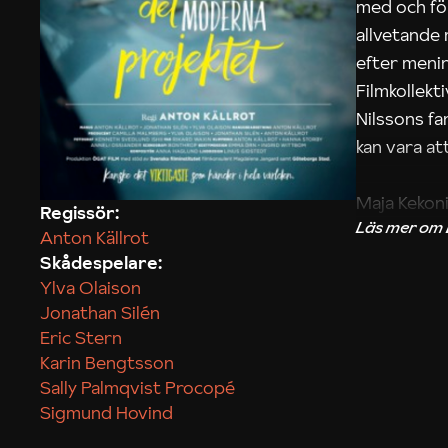
med och fö
allvetande
efter menin
Filmkollek
Nilssons fa
kan vara att
Maja Kekon
Regissör:
Anton Källrot
Skådespelare:
Ylva Olaison
Jonathan Silén
Eric Stern
Karin Bengtsson
Sally Palmqvist Procopé
Sigmund Hovind