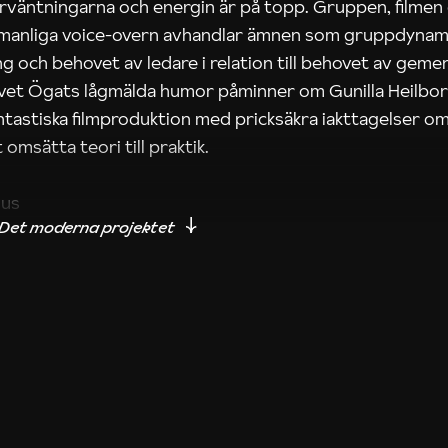
rväntningarna och energin är på topp. Gruppen, filmen
 manliga voice-overn avhandlar ämnen som gruppdynam
g och behovet av ledare i relation till behovet av gem
tivet Ögats lågmälda humor påminner om Gunilla Heilbo
ntastiska filmproduktion med pricksäkra iakttagelser om
 omsätta teori till praktik.
ius