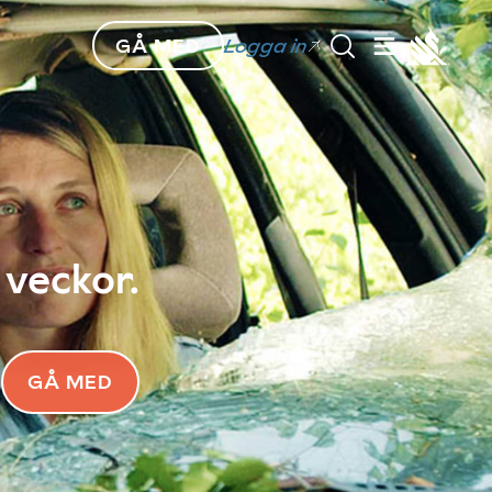
GÅ MED
Logga in
 veckor.
GÅ MED