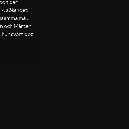
 och den
ik, sökandet
ensamma mål.
rn och Mårten
 hur svårt det