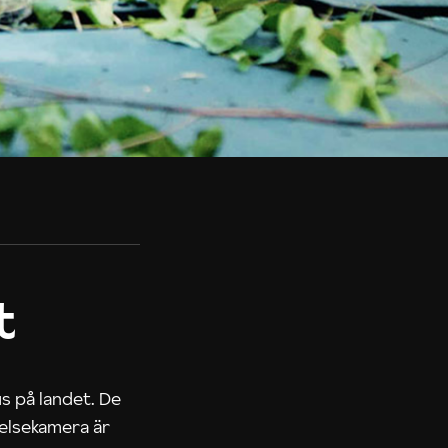
t
us på landet. De
nelsekamera är