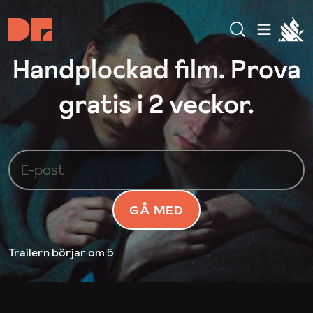
Handplockad film. Prova
gratis i 2 veckor.
GÅ MED
Trailern börjar
om 5