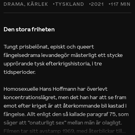
DRAMA
KÄRLEK
TYSKLAND
2021
117 MIN
Den stora friheten
Tungt prisbelönat, episkt och queert
fängelsedrama levandegör mästerligt ett stycke
upprörande tysk efterkrigshistoria, i tre
tidsperioder.
Homosexuelle Hans Hoffmann har överlevt
koncentrationslägret, men det han har att se fram
emot efter kriget är att återkommande bli kastad i
fängelse. Allt enligt den så kallade paragraf 75, som
säger att ”onaturligt sex” mellan män är olagligt.
Filmen tar sitt avstamp 1969, med återblickar till