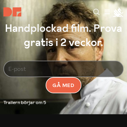
Handplockad film. Prova
gratis i 2 veckor.
GÅ MED
Trailern börjar
om 5