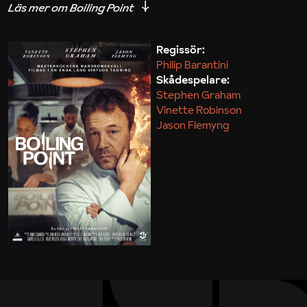
och personliga problem. Och till råga på allt skall
hans gamla chef och en upphöjd matskribent komma
och dinera. Självklart händer en hel del också under
Regissör:
Philip Barantini
ytan. Ekonomi, passion och rivalitet är tre viktiga
Skådespelare:
ingredienser. Stjärnrestaurangen kanske inte riktigt
Stephen Graham
lever upp till det som syns på den putsade fasaden.
Vinette Robinson
Underbara skådespelarinsatser i ett drama där
Jason Flemyng
skratt och allvar blir ett.
Freddy Olsson