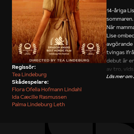
14-åriga Lis
sommaren. H
När mammans
Lise ombed
avgörande 
tvingas ifr
debut är en
Regissör:
av tro, vid
Tea Lindeburg
Skådespelare:
Tobias Åke
Flora Ofelia Hofmann Lindahl
Ida Cæcilie Rasmussen
Palma Lindeburg Leth