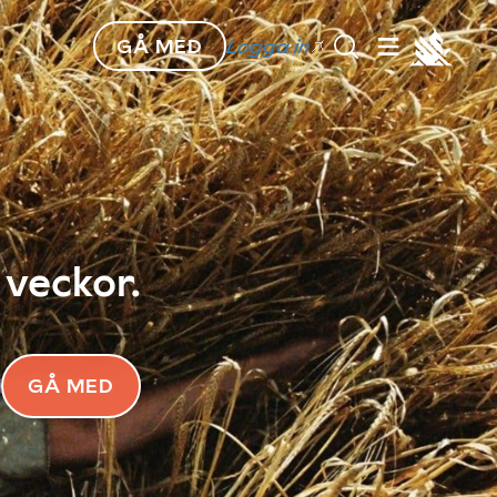
GÅ MED
Logga in
 veckor.
GÅ MED