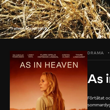
Trailern börjar
om 5
DRAMA
As 
Förtätat oc
sommardygn