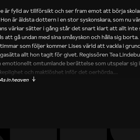
e är fylld av tillförsikt och ser fram emot att börja skol
on är äldsta dottern i en stor syskonskara, som nu vänt
 värkar sätter i gång står det snart klart att allt inte st
s att gå undan med sina småsyskon och hålla sig borta
timmar som följer kommer Lises värld att vackla i grun
ågasätta allt hon tagit för givet. Regissören Tea Lindebu
 emotionellt omtumlande berättelse som utspelar sig i
skeplighet och maktlöshet inför det oerhörda.
sson