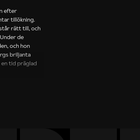
an efter
ar tillökning.
år rätt till, och
. Under de
den, och hon
rgs briljanta
 en tid präglad