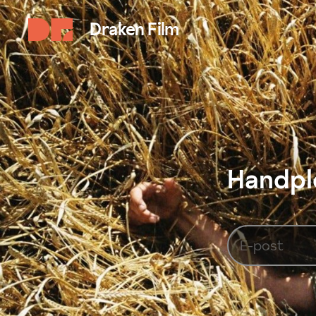
Draken Film
Handplo