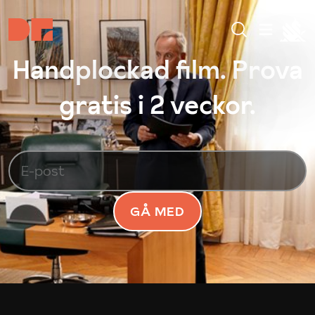
Handplockad film. Prova
gratis i 2 veckor.
GÅ MED