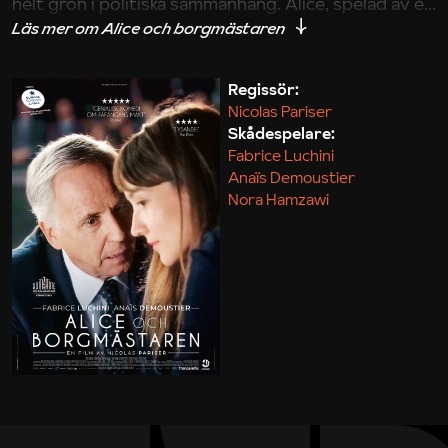
helt grön i politiska sammanhang. Alice, spelad av en
lysande Anaïs Demoustier, slängs in i lokalpolitikens
byråkratiska värld där allt är upplagt för våldsamma
kulturkrockar. Med taktfullt intellekt och med fraser
Regissör:
Nicolas Pariser
av Orwell och Rousseau i bakhuvudet navigerar hon
Skådespelare:
genom politikens korridorer där siktet snart skiftar
Fabrice Luchini
från lokalpolitiken till presidentposten.
Anaïs Demoustier
Nora Hamzawi
Med smart dialog och rappt politiskt djupsinne
fångar Nicolas Pariser en politisk identitetskris
mellan bortglömda visioner och finansmarknadens
lobbyister i en snygg dramakomedi med Eric
Rohmer-vibbar.
Olle Agebro