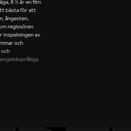
äga, 8 ½ är en film
tt bästa för att
n, ångesten,
 om regissören
 inspelningen av
drömmar och
r och
e-engelskspråkiga