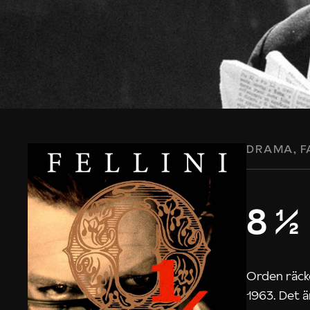
DRAMA
F
8 ½
Orden räcke
1963. Det ä