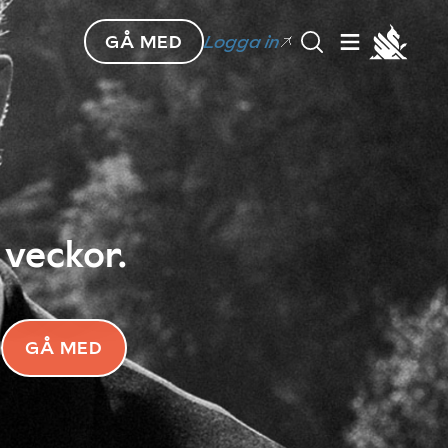
GÅ MED
Logga in
 veckor.
GÅ MED