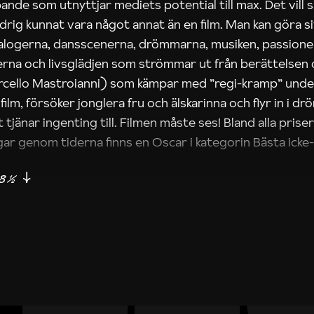
pande som utnyttjar mediets potential till max. Det vill s
drig kunnat vara något annat än en film. Man kan göra si
ialogerna, dansscenerna, drömmarna, musiken, passione
nerna och livsglädjen som strömmar ut från berättelsen
cello Mastroianni) som kämpar med ”regi-kramp” under
gfilm, försöker jonglera fru och älskarinna och flyr in i 
 tjänar ingenting till. Filmen måste ses! Bland alla prise
gar genom tiderna finns en Oscar i kategorin Bästa ick