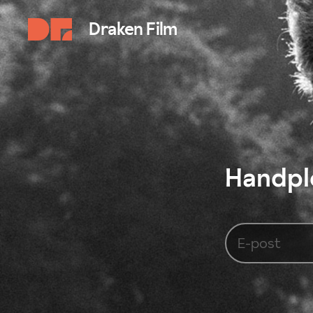
Draken Film
Handplo