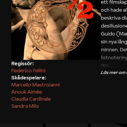
ett filmska
och hade al
beskriva d
desillusio
Guido (Mar
sin nya lån
minnen. Det
listnoterin
Regissör:
film.
Federico Fellini
Skådespelare:
Marit Kapla
Marcello Mastroianni
Anouk Aimée
Claudia Cardinale
Sandra Milo