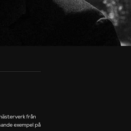
 mästerverk från
lysande exempel på