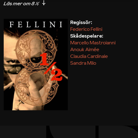
”regi-kramp” under inspelningen av sin nya långfilm,
försöker jonglera fru och älskarinna och flyr in i
drömmar och minnen. Det tjänar ingenting till.
Regissör:
Federico Fellini
Filmen måste ses! Bland alla priser och
Skådespelare:
listnoteringar genom tiderna finns en Oscar i
Marcello Mastroianni
kategorin Bästa icke-engelskspråkiga film.
Anouk Aimée
Claudia Cardinale
Sandra Milo
Marit Kapla