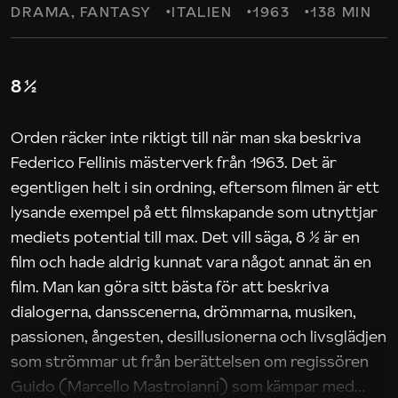
DRAMA
FANTASY
ITALIEN
1963
138 MIN
8 ½
Orden räcker inte riktigt till när man ska beskriva
Federico Fellinis mästerverk från 1963. Det är
egentligen helt i sin ordning, eftersom filmen är ett
lysande exempel på ett filmskapande som utnyttjar
mediets potential till max. Det vill säga, 8 ½ är en
film och hade aldrig kunnat vara något annat än en
film. Man kan göra sitt bästa för att beskriva
dialogerna, dansscenerna, drömmarna, musiken,
passionen, ångesten, desillusionerna och livsglädjen
som strömmar ut från berättelsen om regissören
Guido (Marcello Mastroianni) som kämpar med