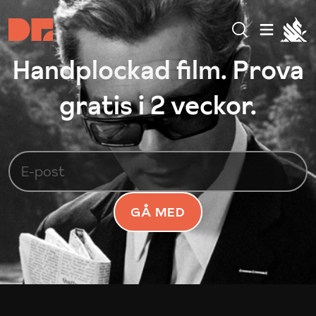
Handplockad film. Prova
gratis i 2 veckor.
GÅ MED