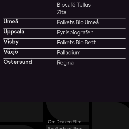
Biocafé Tellus
Zita
Umeå
Folkets Bio Umeå
Uppsala
Fyrisbiografen
Visby
Folkets Bio Bett
Växjö
Palladium
Östersund
Regina
Om Draken Film
Användarvillkor