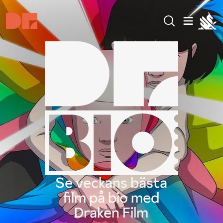
Se veckans bästa
film på bio med
Draken Film