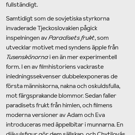
fullständigt.
Samtidigt som de sovjetiska styrkorna
invaderade Tjeckoslovakien pågick
inspelningen av
Paradisets frukt
, som
utvecklar motivet med syndens äpple från
Tusenskönorna
i en än mer experimentell
form. I en av filmhistoriens vackraste
inledningssekvenser dubbelexponeras de
första människorna, nakna och oskuldsfulla,
mot färgsprakande blommor. Sedan faller
paradisets frukt från himlen, och filmens
moderna versioner av Adam och Eva
introduceras med äppelbitar i munnarna. En
djävulsfigur gör dem sällskap, och Chytilovás