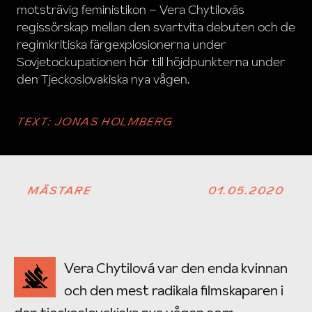
motsträvig feministikon – Vera Chytilovás
regissörskap mellan den svartvita debuten och de
regimkritiska färgexplosionerna under
Sovjetockupationen hör till höjdpunkterna under
den Tjeckoslovakiska nya vågen.
TEXT:
JONAS HOLMBERG
MÄSTARE
01.05.2020
Vera Chytilová var den enda kvinnan
och den mest radikala filmskaparen i