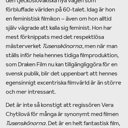
den tjeckoslovakiska nya vågen som
förbluffade världen på 60-talet. Idag är hon
en feministisk filmikon – även om hon alltid
själv vägrade att kalla sig feminist. Hon har
mest förknippats med det respektlösa
mästerverket
Tusenskönorna
, men när man
ställs inför hela hennes tidiga filmproduktion,
som Draken Film nu kan tillgängliggöra för en
svensk publik, blir det uppenbart att hennes
egensinnigt excentriska filmvärld är än större
och mer intressant.
Det är inte så konstigt att regissören Vera
Chytilová för många är synonymt med filmen
Tusenskönorna
. Det är en helt fantastisk film,