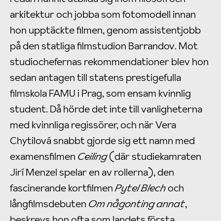
arkitektur och jobba som fotomodell innan
hon upptäckte filmen, genom assistentjobb
på den statliga filmstudion Barrandov. Mot
studiochefernas rekommendationer blev hon
sedan antagen till statens prestigefulla
filmskola FAMU i Prag, som ensam kvinnlig
student. Då hörde det inte till vanligheterna
med kvinnliga regissörer, och när Vera
Chytilová snabbt gjorde sig ett namn med
examensfilmen
Ceiling
(där studiekamraten
Jirí Menzel spelar en av rollerna), den
fascinerande kortfilmen
Pytel Blech
och
långfilmsdebuten
Om någonting annat
,
beskrevs hon ofta som landets första