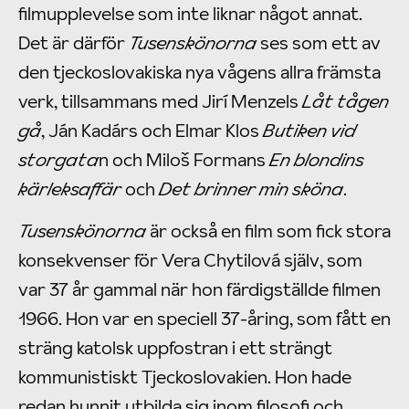
filmupplevelse som inte liknar något annat.
Det är därför
Tusenskönorna
ses som ett av
den tjeckoslovakiska nya vågens allra främsta
verk, tillsammans med Jirí Menzels
Låt tågen
gå
, Ján Kadárs och Elmar Klos
Butiken vid
storgata
n och Miloš Formans
En blondins
kärleksaffär
och
Det brinner min sköna
.
Tusenskönorna
är också en film som fick stora
konsekvenser för Vera Chytilová själv, som
var 37 år gammal när hon färdigställde filmen
1966. Hon var en speciell 37-åring, som fått en
sträng katolsk uppfostran i ett strängt
kommunistiskt Tjeckoslovakien. Hon hade
redan hunnit utbilda sig inom filosofi och